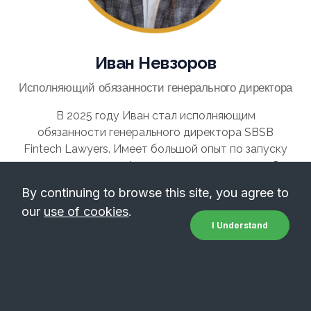
Иван Невзоров
Исполняющий обязанности генерального директора
В 2025 году Иван стал исполняющим
обязанности генерального директора SBSB
Fintech Lawyers. Имеет большой опыт по запуску
и сопровождению финтех и криптопроектов. Со
своей командой получил более 30
By continuing to browse this site, you agree to
криптолицензий в Италии, Литве, Эстонии,
our
use of cookies
.
Польше, Словакии, Сингапуре, Чехии и Канаде.
I Understand