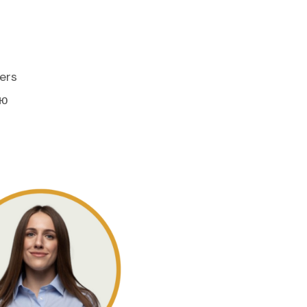
ers
ую