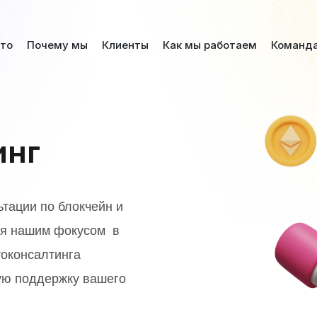
это
Почему мы
Клиенты
Как мы работаем
Команд
инг
тации по блокчейн и
тся нашим фокусом в
оконсалтинга
ую поддержку вашего