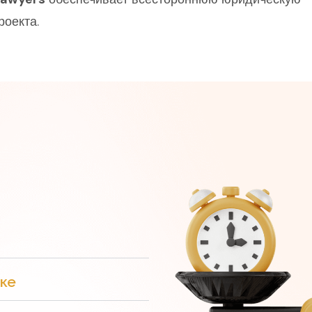
роекта.
ке