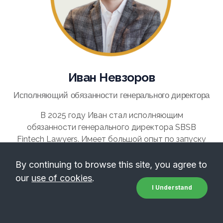
Иван Невзоров
Исполняющий обязанности генерального директора
В 2025 году Иван стал исполняющим
обязанности генерального директора SBSB
Fintech Lawyers. Имеет большой опыт по запуску
и сопровождению финтех и криптопроектов. Со
своей командой получил более 30
By continuing to browse this site, you agree to
криптолицензий в Италии, Литве, Эстонии,
our
use of cookies
.
Польше, Словакии, Сингапуре, Чехии и Канаде.
I Understand